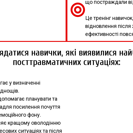
що постраждали ві
Це тренінг навичо
відновлення після
ефективності повс
ядатися навички, які виявилися на
посттравматичних ситуаціях:
гає у визначенні
уднощів.
допомагає планувати та
задля посилення почуття
емоційного фону.
рияє кращому оволодінню
сових ситуаціях та після