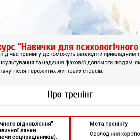
курс “Навички для психологічного
 під час тренінгу допоможуть оволодіти прикладним 
нсультування та надання фахової допомоги людям, як
тану після пережитих життєвих стресів.
Про тренінг
ічного відновлення"
Мета тренінгу
рвинної ланки
Оволодіння коротк
ючи соцпрацівників).