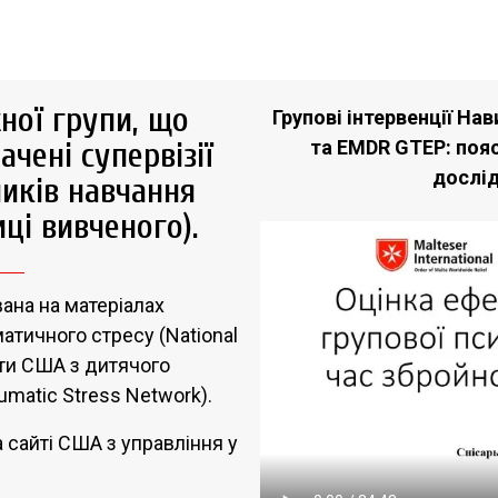
ної групи, що
Групові інтервенції На
чені супервізії
та EMDR GTEP: поя
дослі
иків навчання
ці вивченого).
ана на матеріалах
атичного стресу (National
оти США з дитячого
umatic Stress Network).
 сайті США з управління у