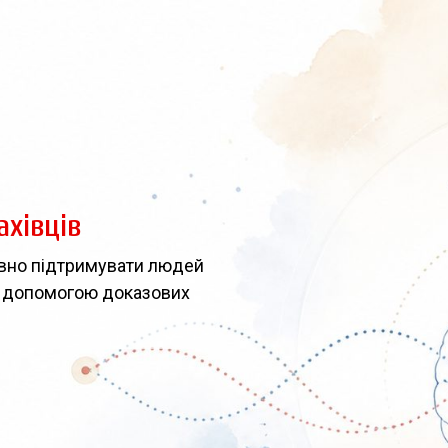
хівців
тивно підтримувати людей
за допомогою доказових