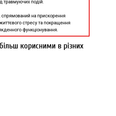
д травмуючих подій.
к, спрямований на прискорення
 життєвого стресу та покращення
якденного функціонування.
йбільш корисними в різних