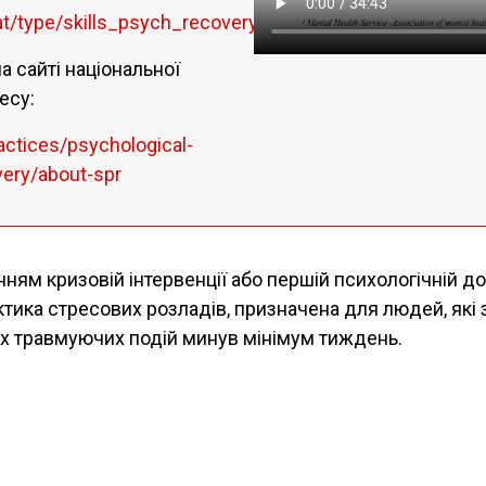
eat/type/skills_psych_recovery_manual.asp
 сайті національної
есу:
actices/psychological-
overy/about-spr
нням кризовій інтервенції або першій психологічній д
ктика стресових розладів, призначена для людей, які 
их травмуючих подій минув мінімум тиждень.