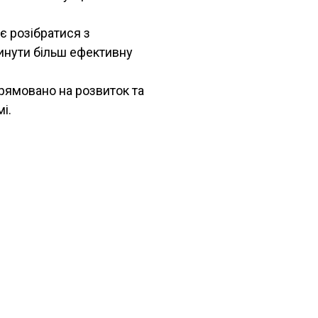
 розібратися з
инути більш ефективну
прямовано на розвиток та
і.