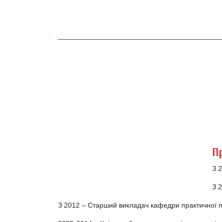
П
З 
З 
З 2012 – Старший викладач кафедри практичної п