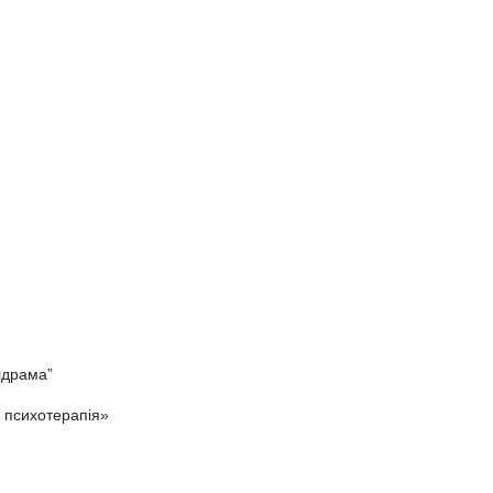
лдрама”
і психотерапія»