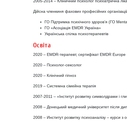
2005-2014 – Кліничний психолог психіатрична лік
Дійсна членкиня фахових професійних організаці
ГО Підтримка психічного здоров’я (ГО Mental
ГО «Асоціація EMDR Україна»
Українська спілка психотерапевтів
Освіта
2020 – EMDR-терапевт, сертифікат EMDR Europe
2020 – Психолог-сексолог
2020 – Клінічний гіпноз
2019 – Системна сімейна терапія
2007-2011 – «Інститут розвитку символдрами і г
2008 – Донецький медичний університет після дип
2008 – Институт розвитку психоаналізу – курси з о