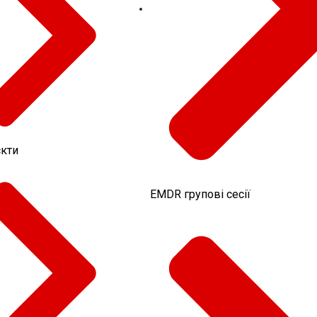
кти
EMDR групові сесії