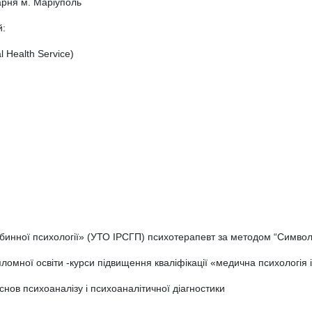
арня м. Маріуполь
й:
 Health Service)
либинної психології» (УТО ІРСГП) психотерапевт за методом “Симво
ломної освіти -курси підвищення кваліфікації «медична психологія 
снов психоаналізу і психоаналітичної діагностики