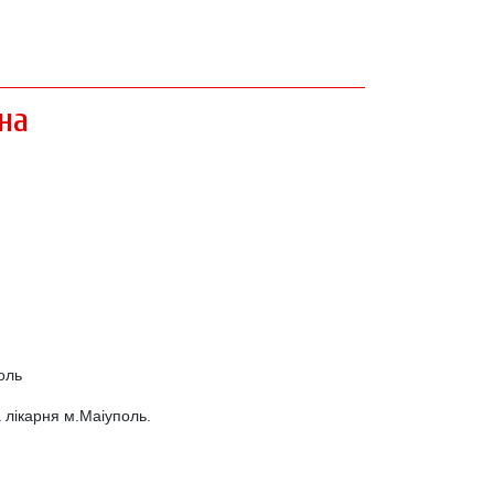
на
оль
 лікарня м.Маіуполь.